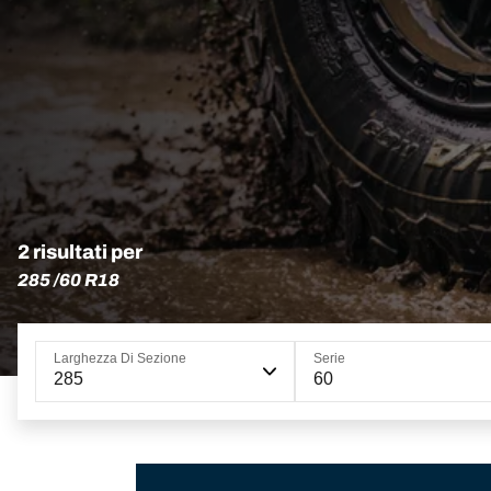
2 risultati per
285 /60 R18
Larghezza Di Sezione
Serie
285
60