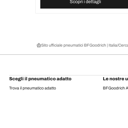
Scopri i dettagli
Sito ufficiale pneumatici BFGoodrich | Italia
Cerca
Scegli il pneumatico adatto
Le nostre 
Trova il pneumatico adatto
BFGoodrich Al
Pneumatici fuoristrada/4x4
BFGoodrich Tra
Pneumatici per auto e veicoli commerciali
BFGoodrich M
Cerca per costruttore
BFGoodrich A
Scopri per gamma
BFGoodrich 
Cerca per misura
BFGoodrich A