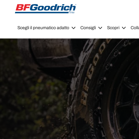
Go to page content
Go to page navigation
Scegli il pneumatico adatto
Consigli
Scopri
Coll