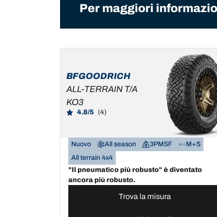
Per maggiori informazion
BFGOODRICH
ALL-TERRAIN T/A
KO3
4.8/5
(4)
Nuovo
All season
3PMSF
M+S
All terrain 4x4
"Il pneumatico più robusto" è diventato
ancora più robusto.
Trova la misura