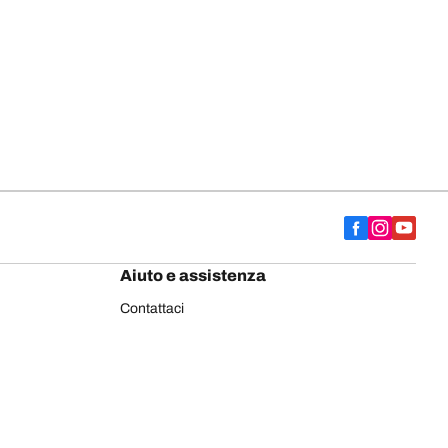
Aiuto e assistenza
Contattaci
Consigli
Etichettatura europea pneumatici
Pneumatici BFGoodrich per autocarro