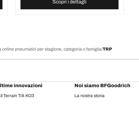
Scopri i dettagli
 online pneumatici per stagione, categoria o famiglia
TRP
ultime innovazioni
Noi siamo BFGoodrich
l Terrain T/A KO3
La nostra storia
il-terrain T/A
Fuoristrada
ud-Terrain T/A KM3
Partnership
dvantage 2
Il Rally Dakar
Advantage 2 SUV
Red Bull
dvantage All-season