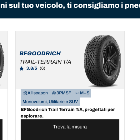
i sul tuo veicolo, ti consigliamo i pne
BFGOODRICH
TRAIL-TERRAIN T/A
3.8/5
(6)
All season
3PMSF
M+S
Monovolumi, Utilitarie e SUV
BFGoodrich Trail Terrain T/A, progettati per
esplorare.
Trova la misura