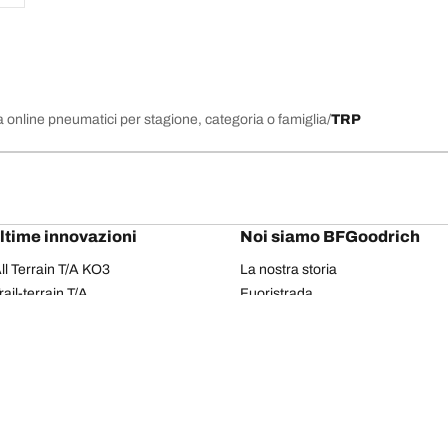
 online pneumatici per stagione, categoria o famiglia
TRP
ultime innovazioni
Noi siamo BFGoodrich
l Terrain T/A KO3
La nostra storia
il-terrain T/A
Fuoristrada
ud-Terrain T/A KM3
Partnership
dvantage 2
Il Rally Dakar
Advantage 2 SUV
Red Bull
dvantage All-season
dvantage SUV All-season
Il tuo equipaggiamento