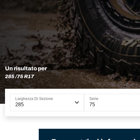
Un risultato per
285 /75 R17
Larghezza Di Sezione
Serie
285
75