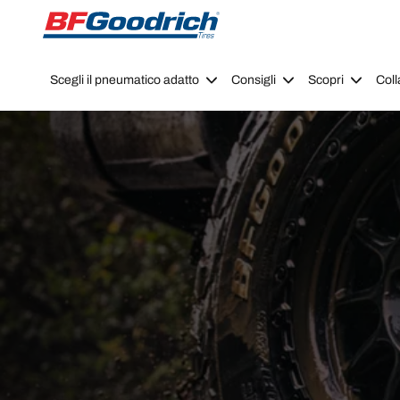
Go to page content
Go to page navigation
Scegli il pneumatico adatto
Consigli
Scopri
Coll