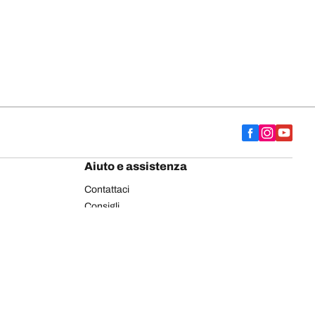
Aiuto e assistenza
Contattaci
Consigli
Etichettatura europea pneumatici
Pneumatici BFGoodrich per autocarro