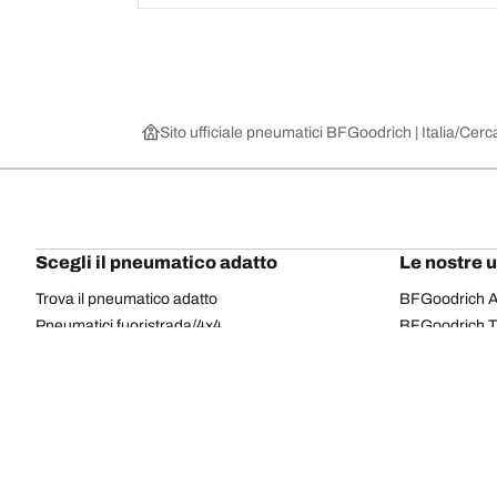
Sito ufficiale pneumatici BFGoodrich | Italia
Cerca
Scegli il pneumatico adatto
Le nostre 
Trova il pneumatico adatto
BFGoodrich Al
Pneumatici fuoristrada/4x4
BFGoodrich Tra
Pneumatici per auto e veicoli commerciali
BFGoodrich M
Cerca per costruttore
BFGoodrich A
Scopri per gamma
BFGoodrich 
Cerca per misura
BFGoodrich A
Tutti i pneumatici
BFGoodrich A