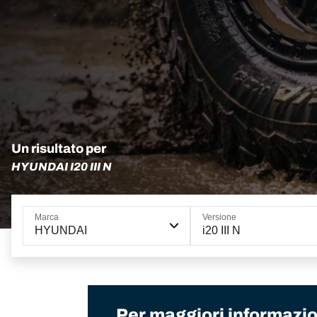
Un risultato per
HYUNDAI I20 III N
Marca
Versione
HYUNDAI
i20 III N
Per maggiori informazion