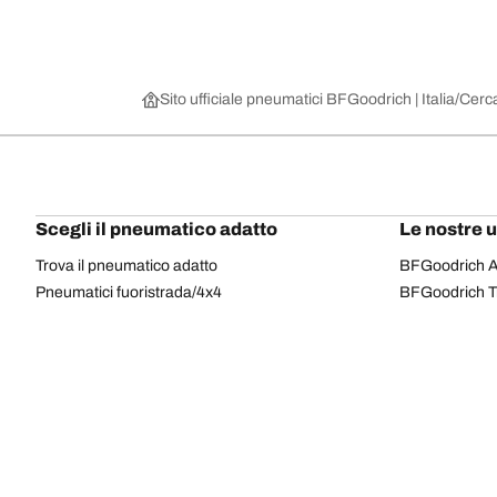
Sito ufficiale pneumatici BFGoodrich | Italia
Cerca
Scegli il pneumatico adatto
Le nostre 
Trova il pneumatico adatto
BFGoodrich Al
Pneumatici fuoristrada/4x4
BFGoodrich Tra
Pneumatici per auto e veicoli commerciali
BFGoodrich M
Cerca per costruttore
BFGoodrich A
Scopri per gamma
BFGoodrich 
Cerca per misura
BFGoodrich A
Tutti i pneumatici
BFGoodrich A