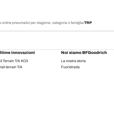
 online pneumatici per stagione, categoria o famiglia
TRP
ultime innovazioni
Noi siamo BFGoodrich
l Terrain T/A KO3
La nostra storia
il-terrain T/A
Fuoristrada
ud-Terrain T/A KM3
Partnership
dvantage 2
Il Rally Dakar
Advantage 2 SUV
Red Bull
dvantage All-season
dvantage SUV All-season
Il tuo equipaggiamento