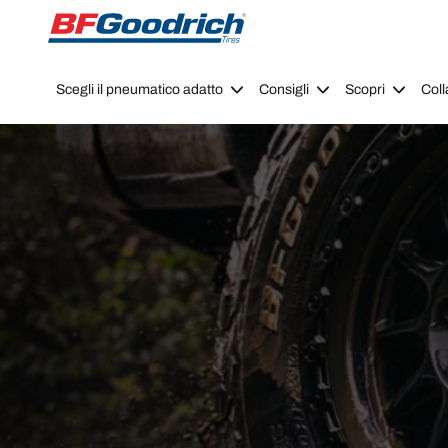
Go to page content
Go to page navigation
Scegli il pneumatico adatto
Consigli
Scopri
Coll