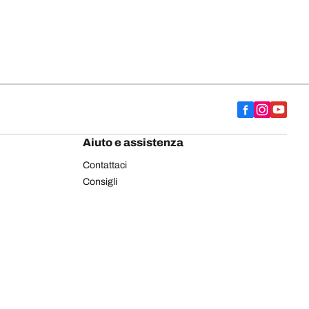
Aiuto e assistenza
Contattaci
Consigli
Etichettatura europea pneumatici
Pneumatici BFGoodrich per autocarro