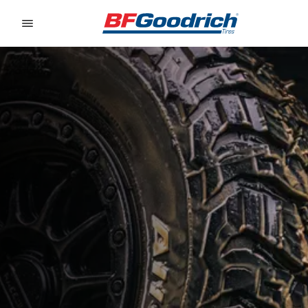
Go to page content
Go to page navigation