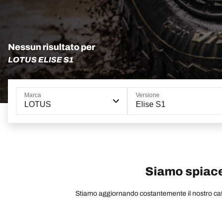
Nessun risultato per
LOTUS ELISE S1
Marca
Versione
LOTUS
Elise S1
Siamo spiacen
Stiamo aggiornando costantemente il nostro catal