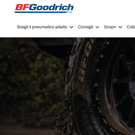
Go to page content
Go to page navigation
Scegli il pneumatico adatto
Consigli
Scopri
Coll