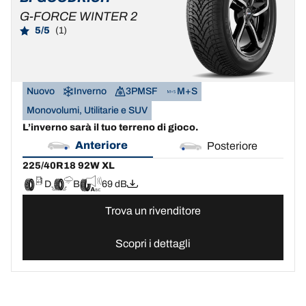
G-FORCE WINTER 2
5/5
(1)
Nuovo
Inverno
3PMSF
M+S
Monovolumi, Utilitarie e SUV
L’inverno sarà il tuo terreno di gioco.
Anteriore
Posteriore
225/40R18 92W XL
D
B
69 dB
Trova un rivenditore
Scopri i dettagli