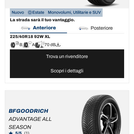
Nuovo
Estate
Monovolumi, Utilitarie e SUV
La strada sarà il tuo vantaggio.
Anteriore
Posteriore
225/40R18 92W XL
B
A
70 dB
Trova un rivenditore
Scopri i dettagli
BFGOODRICH
ADVANTAGE ALL
SEASON
5/5
(1)