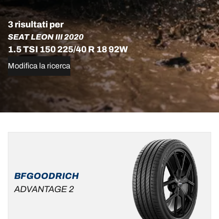
3 risultati per
SEAT LEON III 2020
1.5 TSI 150 225/40 R 18 92W
Modifica la ricerca
225/40R18
225/40R18
225/40R18
92W
92W
92W
XL
XL
XL
ADVANTAGE
B
D
A
B
70 dB
69 dB
BFGOODRICH
ALL-
ADVANTAGE 2
SEASON
D
B
69 dB