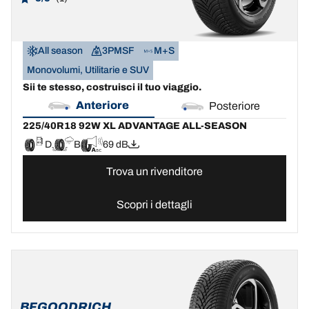
All season
3PMSF
M+S
Monovolumi, Utilitarie e SUV
Sii te stesso, costruisci il tuo viaggio.
Anteriore
Posteriore
225/40R18 92W XL ADVANTAGE ALL-SEASON
D
B
69 dB
Trova un rivenditore
Scopri i dettagli
BFGOODRICH