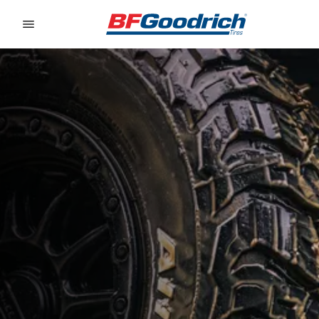
Go to page content
Go to page navigation