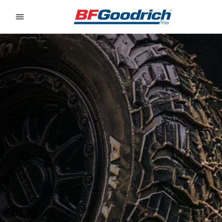
Go to page content
Go to page navigation