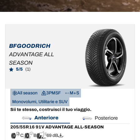
205/55R16
205/55R16
91V
91T
ADVANTAGE
D
B
69 dB
BFGOODRICH
ALL-
ADVANTAGE ALL
SEASON
SEASON
C
B
69 dB
5/5
(1)
All season
3PMSF
M+S
Monovolumi, Utilitarie e SUV
Sii te stesso, costruisci il tuo viaggio.
Anteriore
Posteriore
205/55R16 91V ADVANTAGE ALL-SEASON
C
B
69 dB