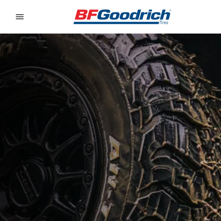
Go to page content
Go to page navigation