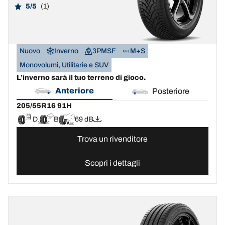
5/5
(1)
Nuovo
Inverno
3PMSF
M+S
Monovolumi, Utilitarie e SUV
L’inverno sarà il tuo terreno di gioco.
Anteriore
Posteriore
205/55R16 91H
D
B
69 dB
Trova un rivenditore
Scopri i dettagli