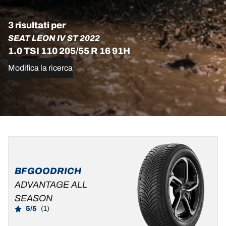
3 risultati per
SEAT LEON IV ST 2022
1.0 TSI 110 205/55 R 16 91H
Modifica la ricerca
205/55R16
205/55R16
205/55R16
91H
91H
91H
ADVANTAGE
DT1
D
B
69 dB
BFGOODRICH
ALL-
C
A
71 dB
ADVANTAGE ALL
SEASON
SEASON
C
B
69 dB
5/5
(1)