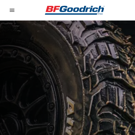
Go to page content
Go to page navigation