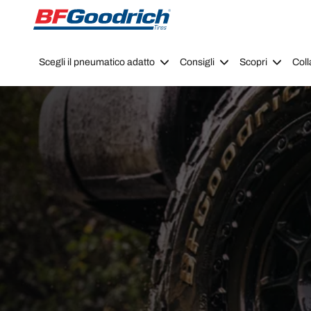
Go to page content
Go to page navigation
Scegli il pneumatico adatto
Consigli
Scopri
Coll