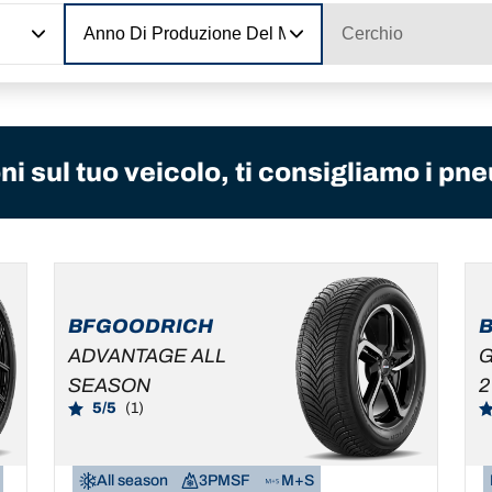
Anno Di Produzione Del Modello
Cerchio
i sul tuo veicolo, ti consigliamo i pne
BFGOODRICH
ADVANTAGE ALL
G
SEASON
2
5/5
(1)
All season
3PMSF
M+S