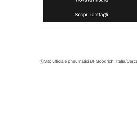
Scopri i dettagli
Sito ufficiale pneumatici BFGoodrich | Italia
Cerca
Scegli il pneumatico adatto
Le nostre 
Trova il pneumatico adatto
BFGoodrich Al
Pneumatici fuoristrada/4x4
BFGoodrich Tra
Pneumatici per auto e veicoli commerciali
BFGoodrich M
Cerca per costruttore
BFGoodrich A
Scopri per gamma
BFGoodrich 