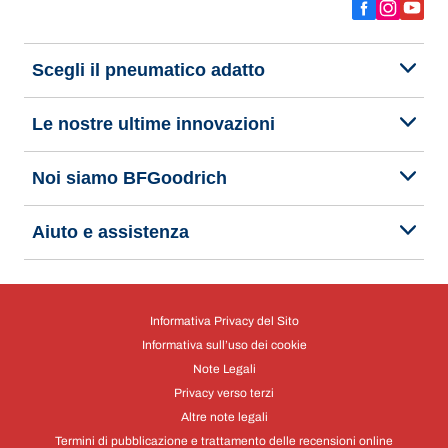
Scegli il pneumatico adatto
Le nostre ultime innovazioni
Noi siamo BFGoodrich
Aiuto e assistenza
Informativa Privacy del Sito
Informativa sull’uso dei cookie
Note Legali
Privacy verso terzi
Altre note legali
Termini di pubblicazione e trattamento delle recensioni online