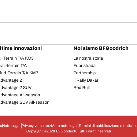
ultime innovazioni
Noi siamo BFGoodrich
l Terrain T/A KO3
La nostra storia
il-terrain T/A
Fuoristrada
ud-Terrain T/A KM3
Partnership
dvantage 2
Il Rally Dakar
Advantage 2 SUV
Red Bull
dvantage All-season
dvantage SUV All-season
ie
Note Legali
Privacy verso terzi
Altre note legali
Termini di pubblicazione e trattame
Copyright ©2026 BFGoodrich. Tutti i diritti riservati