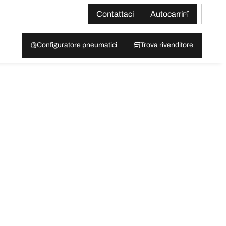
Contattaci
Autocarri
Configuratore pneumatici
Trova rivenditore