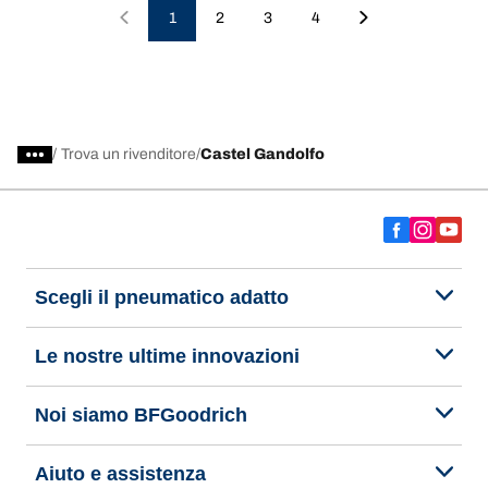
1
2
3
4
/
Trova un rivenditore
Castel Gandolfo
Scegli il pneumatico adatto
Le nostre ultime innovazioni
Noi siamo BFGoodrich
Aiuto e assistenza