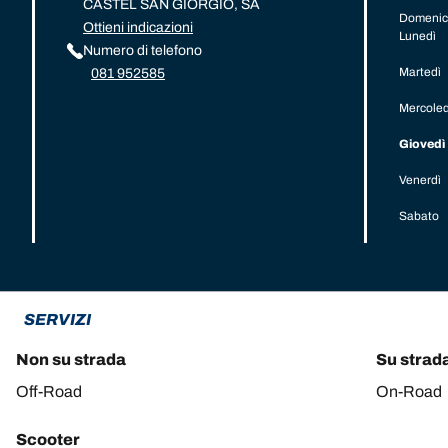
CASTEL SAN GIORGIO, SA
Domenic
Ottieni indicazioni
Lunedì
Numero di telefono
Martedì
081 952585
Mercoled
Giovedì
Venerdì
Sabato
SERVIZI
Non su strada
Su strad
Off-Road
On-Road
Scooter