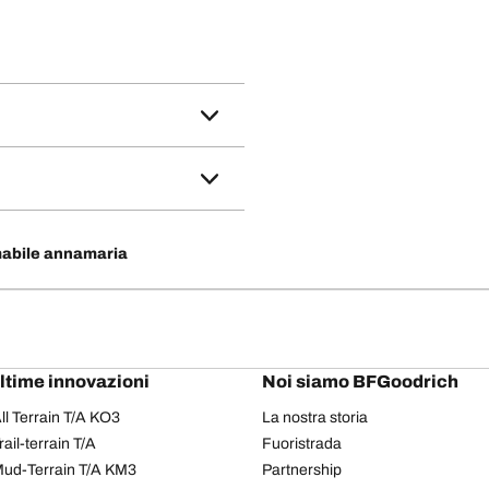
mabile annamaria
ultime innovazioni
Noi siamo BFGoodrich
l Terrain T/A KO3
La nostra storia
il-terrain T/A
Fuoristrada
ud-Terrain T/A KM3
Partnership