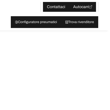
Contattaci
Autocarri
Configuratore pneumatici
Trova rivenditore