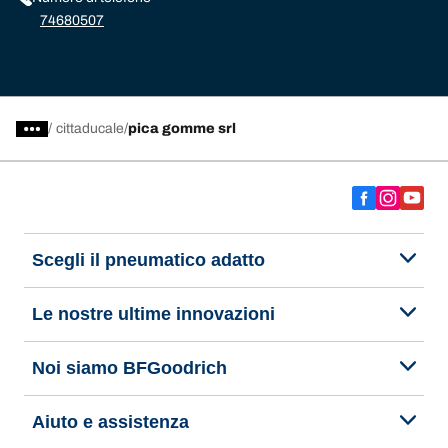
74680507
/
cittaducale
pica gomme srl
Scegli il pneumatico adatto
Le nostre ultime innovazioni
Noi siamo BFGoodrich
Aiuto e assistenza