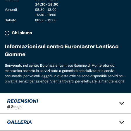
14:30 - 18:00
Venerdì
08:30 - 13:00
14:30 - 18:00
Sabato
08:00 - 12:00
Chi siamo
Informazioni sul centro Euromaster Lentisco
Gomme
Benvenuto nel centro Euromaster Lentisco Gomme di Monterotondo,
meccanico esperto in servizi auto e gommista specializzato in servizi
pneumatici per veicoli leggeri. In questa officina sono disponibili servizi per
privati e servizi per aziende. Vieni a trovarci per effettuare la manutenzione
del veicolo: auto, 4x4, moto, scooter, camper, furgoni, camion e autocarri,
mezzi agricoli, mezzi industriali. Nella nostra officina a Monterotondo, puoi
trovare le marche di pneumatici migliori per il tuo veicolo. Chiedi un
RECENSIONI
consiglio ai nostri esperti per scoprire il modello e le dimensioni delle
di Google
gomme più adatte alle tue esigenze. Nell’officina sono disponibili le migliori
marche per il tuo veicolo:
gomme Michelin
,
BFGoodrich
,
Tigar
,
Nexen
,
Hankook
,
Goodyear
,
Laufenn
,
Fulda
,
Sava
,
Continental
,
Barum
,
Yokohama
,
GALLERIA
Austone
,
Cooper
e tante altre. Ti aspettiamo nell’officina Euromaster
Lentisco Gomme di Monterotondo in provincia di Roma, gommista