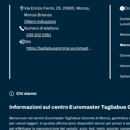
Via Enrico Fermi, 25, 20900, Monza,
Ora
Monza Brianza
Domen
Ottieni indicazioni
Luned
Numero di telefono
Marte
039 202 5381
Sito
Merco
https://tagliabuegomme.euromaster-
pneumatici.it/
Giove
Vener
Sabat
Chi siamo
Informazioni sul centro Euromaster Tagliabu
Benvenuto nel centro Euromaster Tagliabue Gomme di Monza, gommista spe
per veicoli leggeri. In questa officina sono disponibili servizi per privati e s
per effettuare la manutenzione del veicolo: auto, 4x4, moto, scooter, campe