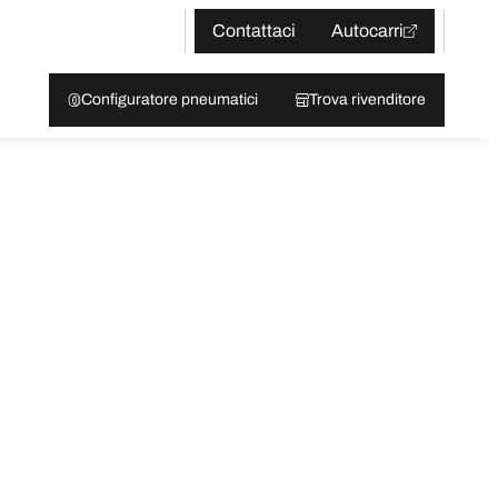
Contattaci
Autocarri
Configuratore pneumatici
Trova rivenditore