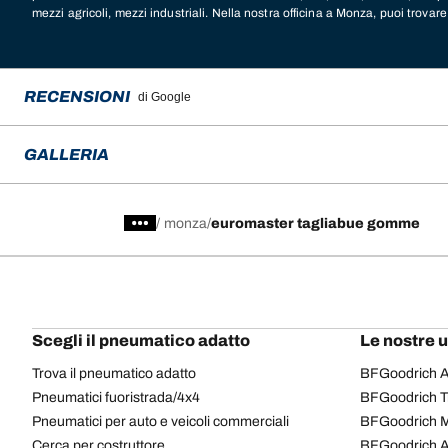
mezzi agricoli, mezzi industriali. Nella nostra officina a Monza, puoi trovar
per il tuo veicolo. Chiedi un consiglio ai nostri esperti per scoprire il mod
adatte alle tue esigenze. Nell’officina sono disponibili le migliori marche pe
Michelin
,
BFGoodrich
,
Tigar
,
Nexen
,
Hankook
,
Goodyear
,
Laufenn
,
Fulda
,
Cooper
e tante altre. Ti aspettiamo nell’officina Euromaster Tagliabue Go
RECENSIONI
di Google
Monza Brianza, gommista specializzato in servizi di manutenzione auto e 
appuntamento o richiedi un preventivo per il servizio che cerchi.
GALLERIA
/
monza
euromaster tagliabue gomme
Scegli il pneumatico adatto
Le nostre 
Trova il pneumatico adatto
BFGoodrich Al
Pneumatici fuoristrada/4x4
BFGoodrich Tra
Pneumatici per auto e veicoli commerciali
BFGoodrich M
Cerca per costruttore
BFGoodrich A