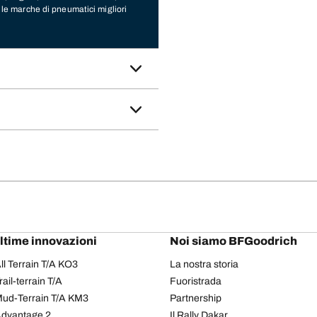
e le marche di pneumatici migliori
ello e le dimensioni delle gomme più
r il tuo veicolo:
gomme
Sava
,
Continental
,
Barum
,
Yokohama
,
Austone
,
mme di Monza in provincia di
pneumatici. Prenota un
ultime innovazioni
Noi siamo BFGoodrich
l Terrain T/A KO3
La nostra storia
il-terrain T/A
Fuoristrada
ud-Terrain T/A KM3
Partnership
dvantage 2
Il Rally Dakar