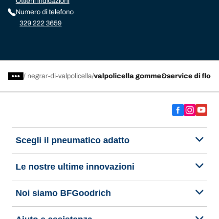
Ottieni indicazioni
Numero di telefono
329 222 3659
/
negrar-di-valpolicella
valpolicella gomme&service di flore
Scegli il pneumatico adatto
Le nostre ultime innovazioni
Noi siamo BFGoodrich