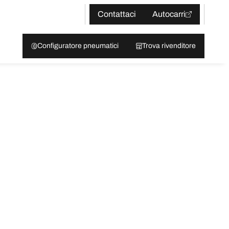
Contattaci
Autocarri
Configuratore pneumatici
Trova rivenditore