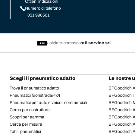
Ottieni indicazioni
Numero di telefono
031 990501
/
olgiate-comasco
atl service srl
Scegli il pneumatico adatto
Le nostre 
Trova il pneumatico adatto
BFGoodrich Al
Pneumatici fuoristrada/4x4
BFGoodrich Tra
Pneumatici per auto e veicoli commerciali
BFGoodrich M
Cerca per costruttore
BFGoodrich A
Scopri per gamma
BFGoodrich 
Cerca per misura
BFGoodrich A
Tutti i pneumatici
BFGoodrich A