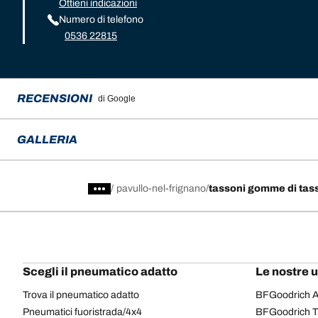
Ottieni indicazioni
Numero di telefono
0536 22815
RECENSIONI
di Google
GALLERIA
/
pavullo-nel-frignano
tassoni gomme di tass
Scegli il pneumatico adatto
Le nostre 
Trova il pneumatico adatto
BFGoodrich Al
Pneumatici fuoristrada/4x4
BFGoodrich Tra