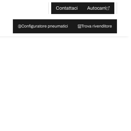
Contattaci
Autocarri
Configuratore pneumatici
Trova rivenditore