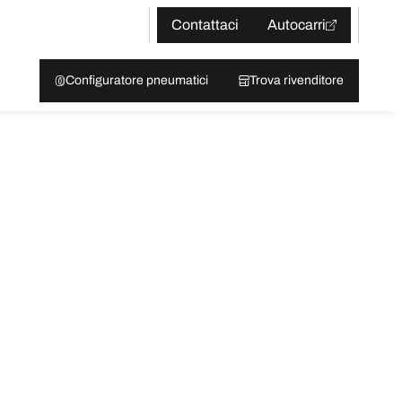
Contattaci
Autocarri
Configuratore pneumatici
Trova rivenditore