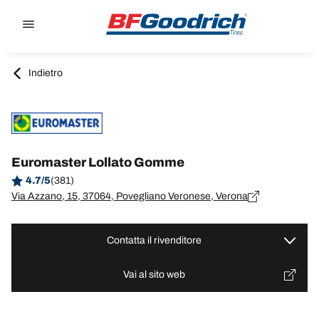
Go to page content
Go to page navigation
Indietro
Euromaster Lollato Gomme
4.7/5
(381)
Via Azzano, 15, 37064, Povegliano Veronese, Verona
Contatta il rivenditore
Vai al sito web