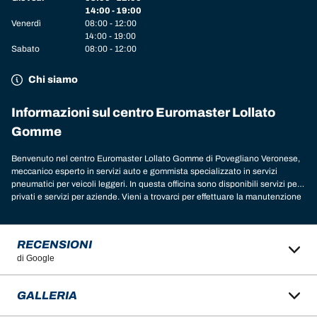
14:00 - 19:00
Venerdì
08:00 - 12:00
14:00 - 19:00
Sabato
08:00 - 12:00
Chi siamo
Informazioni sul centro Euromaster Lollato
Gomme
Benvenuto nel centro Euromaster Lollato Gomme di Povegliano Veronese,
meccanico esperto in servizi auto e gommista specializzato in servizi
pneumatici per veicoli leggeri. In questa officina sono disponibili servizi per
privati e servizi per aziende. Vieni a trovarci per effettuare la manutenzione
del veicolo: auto, 4x4, moto, scooter, camper, furgoni, camion e autocarri,
mezzi agricoli, mezzi industriali. Nella nostra officina a Povegliano
Veronese, puoi trovare le marche di pneumatici migliori per il tuo veicolo.
RECENSIONI
Chiedi un consiglio ai nostri esperti per scoprire il modello e le dimensioni
di Google
delle gomme più adatte alle tue esigenze. Nell’officina sono disponibili le
migliori marche per il tuo veicolo:
gomme Michelin
,
BFGoodrich
,
Tigar
,
Nexen
,
Hankook
,
Goodyear
,
Laufenn
,
Fulda
,
Sava
,
Continental
,
Barum
,
GALLERIA
Yokohama
,
Austone
,
Cooper
e tante altre. Ti aspettiamo nell’officina
Euromaster Lollato Gomme di Povegliano Veronese in provincia di Verona,