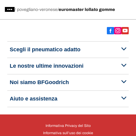
gommista specializzato in servizi di manutenzione auto e pneumatici.
Prenota un appuntamento o richiedi un preventivo per il servizio che cerchi.
/
povegliano-veronese
euromaster lollato gomme
Scegli il pneumatico adatto
Le nostre ultime innovazioni
Noi siamo BFGoodrich
Aiuto e assistenza
Informativa Privacy del Sito
Informativa sull’uso dei cookie