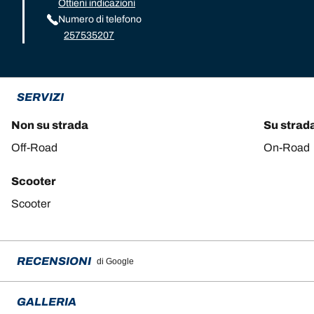
Ottieni indicazioni
Numero di telefono
257535207
SERVIZI
Non su strada
Su strad
Off-Road
On-Road
Scooter
Scooter
RECENSIONI
di Google
GALLERIA