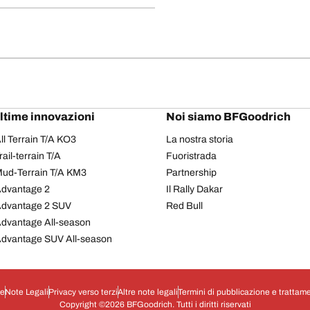
ultime innovazioni
Noi siamo BFGoodrich
l Terrain T/A KO3
La nostra storia
il-terrain T/A
Fuoristrada
ud-Terrain T/A KM3
Partnership
dvantage 2
Il Rally Dakar
Advantage 2 SUV
Red Bull
dvantage All-season
dvantage SUV All-season
ie
Note Legali
Privacy verso terzi
Altre note legali
Termini di pubblicazione e trattame
Copyright ©2026 BFGoodrich. Tutti i diritti riservati