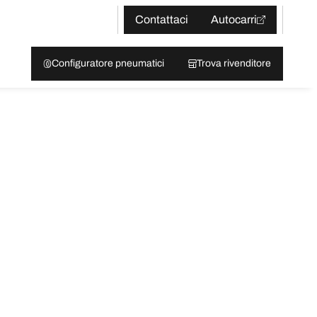
Contattaci
Autocarri
Configuratore pneumatici
Trova rivenditore