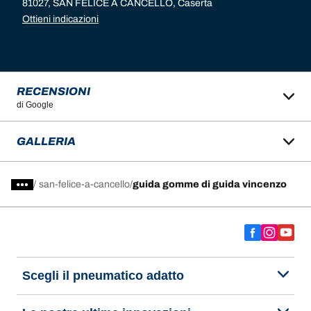
81027, SAN FELICE A CANCELLO, Caserta
Ottieni indicazioni
RECENSIONI
di Google
GALLERIA
/
san-felice-a-cancello
guida gomme di guida vincenzo
Scegli il pneumatico adatto