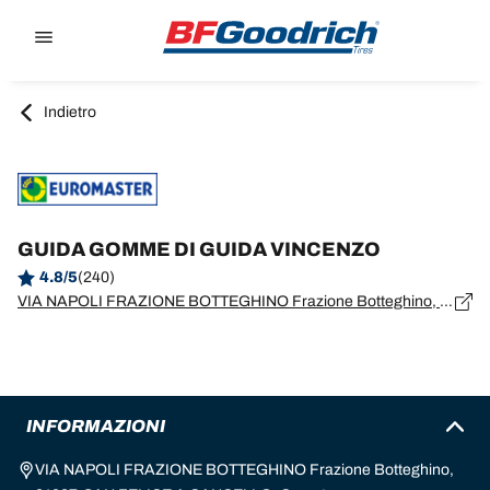
Go to page content
Go to page navigation
Indietro
GUIDA GOMME DI GUIDA VINCENZO
4.8/5
(240)
VIA NAPOLI FRAZIONE BOTTEGHINO Frazione Botteghino, 81027, SAN FELICE A CANCELLO, Caserta
INFORMAZIONI
VIA NAPOLI FRAZIONE BOTTEGHINO Frazione Botteghino,