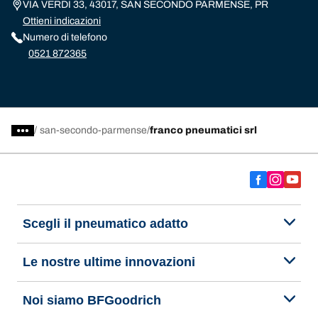
VIA VERDI 33, 43017, SAN SECONDO PARMENSE, PR
Ottieni indicazioni
Numero di telefono
0521 872365
/
san-secondo-parmense
franco pneumatici srl
Scegli il pneumatico adatto
Le nostre ultime innovazioni
Noi siamo BFGoodrich