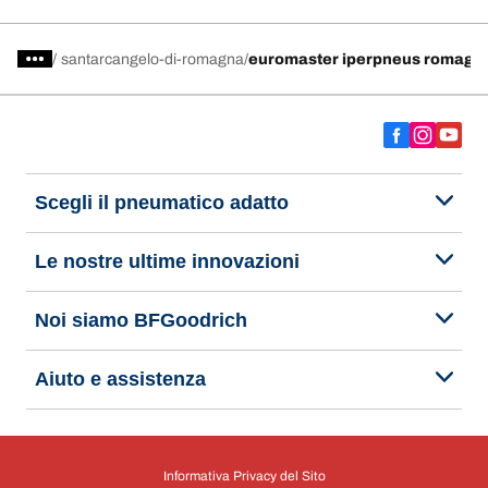
aspettiamo nell’officina Euromaster Pneusmarket Romagna di
Santarcangelo di Romagna in provincia di Rimini, gommista specializzato in
servizi di manutenzione auto e pneumatici. Prenota un appuntamento o
/
santarcangelo-di-romagna
euromaster iperpneus romagn
richiedi un preventivo per il servizio che cerchi.
Scegli il pneumatico adatto
Le nostre ultime innovazioni
Noi siamo BFGoodrich
Aiuto e assistenza
Informativa Privacy del Sito