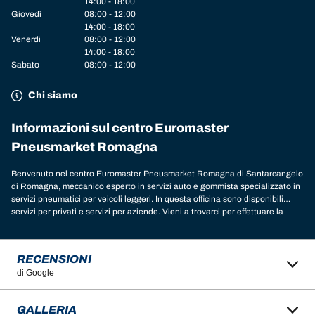
14:00 - 18:00
Giovedì
08:00 - 12:00
14:00 - 18:00
Venerdì
08:00 - 12:00
14:00 - 18:00
Sabato
08:00 - 12:00
Chi siamo
Informazioni sul centro Euromaster
Pneusmarket Romagna
Benvenuto nel centro Euromaster Pneusmarket Romagna di Santarcangelo
di Romagna, meccanico esperto in servizi auto e gommista specializzato in
servizi pneumatici per veicoli leggeri. In questa officina sono disponibili
servizi per privati e servizi per aziende. Vieni a trovarci per effettuare la
manutenzione del veicolo: auto, 4x4, moto, scooter, camper, furgoni, camion
e autocarri, mezzi agricoli, mezzi industriali. Nella nostra officina a
Santarcangelo di Romagna, puoi trovare le marche di pneumatici migliori
RECENSIONI
per il tuo veicolo. Chiedi un consiglio ai nostri esperti per scoprire il modello
di Google
e le dimensioni delle gomme più adatte alle tue esigenze. Nell’officina sono
disponibili le migliori marche per il tuo veicolo:
gomme Michelin
,
BFGoodrich
,
Tigar
,
Nexen
,
Hankook
,
Goodyear
,
Laufenn
,
Fulda
,
Sava
,
GALLERIA
Continental
,
Barum
,
Yokohama
,
Austone
,
Cooper
e tante altre. Ti