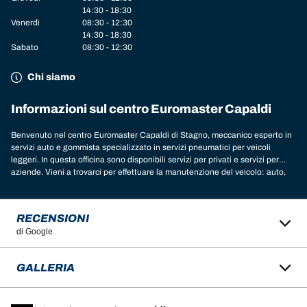
14:30 - 18:30
Venerdì
08:30 - 12:30
14:30 - 18:30
Sabato
08:30 - 12:30
Chi siamo
Informazioni sul centro Euromaster Capaldi
Benvenuto nel centro Euromaster Capaldi di Stagno, meccanico esperto in
servizi auto e gommista specializzato in servizi pneumatici per veicoli
leggeri. In questa officina sono disponibili servizi per privati e servizi per
aziende. Vieni a trovarci per effettuare la manutenzione del veicolo: auto,
4x4, moto, scooter, camper, furgoni, camion e autocarri, mezzi agricoli,
mezzi industriali. Nella nostra officina a Stagno, puoi trovare le marche di
pneumatici migliori per il tuo veicolo. Chiedi un consiglio ai nostri esperti
RECENSIONI
per scoprire il modello e le dimensioni delle gomme più adatte alle tue
di Google
esigenze. Nell’officina sono disponibili le migliori marche per il tuo veicolo:
gomme Michelin
,
BFGoodrich
,
Tigar
,
Nexen
,
Hankook
,
Goodyear
,
Laufenn
,
Fulda
,
Sava
,
Continental
,
Barum
,
Yokohama
,
Austone
,
Cooper
e tante
GALLERIA
altre. Ti aspettiamo nell’officina Euromaster Capaldi di Stagno in provincia
di Livorno, gommista specializzato in servizi di manutenzione auto e
pneumatici. Prenota un appuntamento o richiedi un preventivo per il