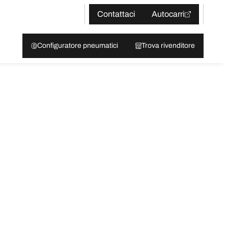
Contattaci
Autocarri
Configuratore pneumatici
Trova rivenditore