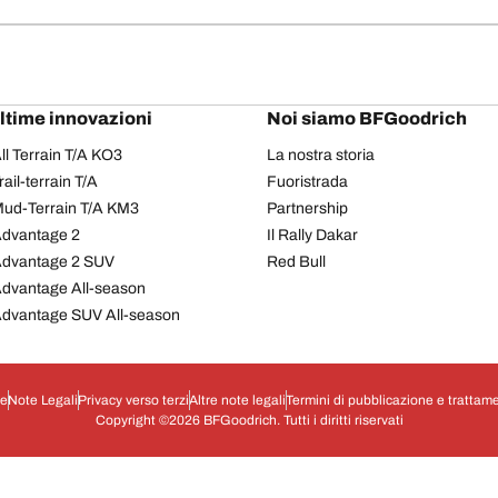
ultime innovazioni
Noi siamo BFGoodrich
l Terrain T/A KO3
La nostra storia
il-terrain T/A
Fuoristrada
ud-Terrain T/A KM3
Partnership
dvantage 2
Il Rally Dakar
Advantage 2 SUV
Red Bull
dvantage All-season
dvantage SUV All-season
ie
Note Legali
Privacy verso terzi
Altre note legali
Termini di pubblicazione e trattame
Copyright ©2026 BFGoodrich. Tutti i diritti riservati