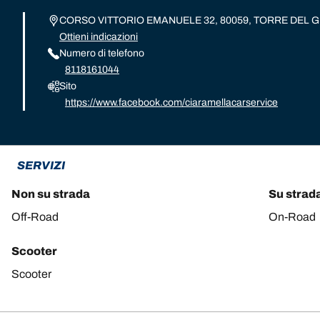
CORSO VITTORIO EMANUELE 32, 80059, TORRE DEL 
Ottieni indicazioni
Numero di telefono
8118161044
Sito
https://www.facebook.com/ciaramellacarservice
SERVIZI
Non su strada
Su strad
Off-Road
On-Road
Scooter
Scooter