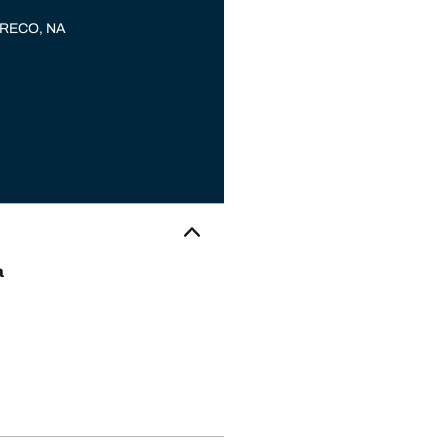
GRECO, NA
a