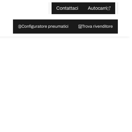
Contattaci
Autocarri
Configuratore pneumatici
Trova rivenditore