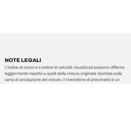
NOTE LEGALI
L’indice di carico e il codice di velocità visualizzati possono differire
leggermente rispetto a quelli della misura originale riportata sulla
carta di circolazione del veicolo. Il rivenditore di pneumatici è un
professionista qualificato che sarà in grado di consigliarti:
1. se l’indice di carico e/o il codice di velocità dei pneumatici
sostitutivi sono diversi da quelli dei pneumatici di primo
equipaggiamento;
2. qualora la pressione del pneumatico debba essere regolata per
la misura alternativa proposta.