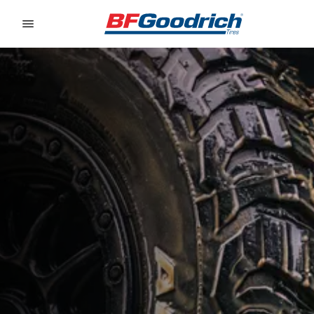
Go to page content
Go to page navigation