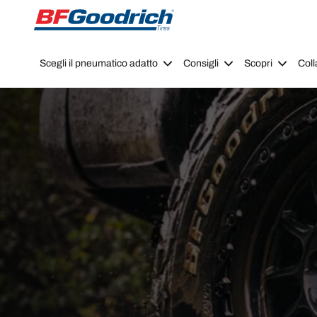
Go to page content
Go to page navigation
Scegli il pneumatico adatto
Consigli
Scopri
Coll