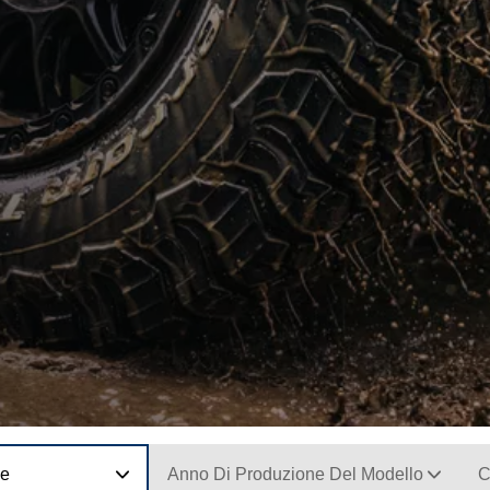
ne
Anno Di Produzione Del Modello
C