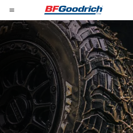
Go to page content
Go to page navigation