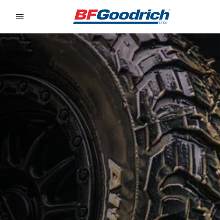
Go to page content
Go to page navigation