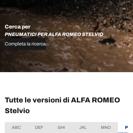
Cerca per
PNEUMATICI PER ALFA ROMEO STELVIO
Completa la ricerca
Tutte le versioni di ALFA ROMEO
Stelvio
ABC
DEF
GHI
JKL
MNO
PQ