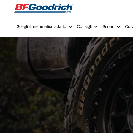
Go to page content
Go to page navigation
Scegli il pneumatico adatto
Consigli
Scopri
Coll