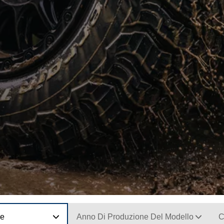
ne
Anno Di Produzione Del Modello
C