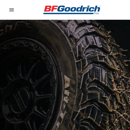
Go to page content
Go to page navigation