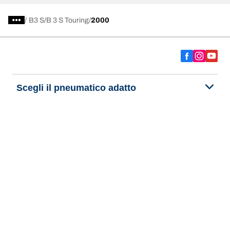
/
B3 S
B 3 S Touring
2000
Scegli il pneumatico adatto
Le nostre ultime innovazioni
Noi siamo BFGoodrich
Aiuto e assistenza
Informativa Privacy del Sito
Informativa sull’uso dei cookie