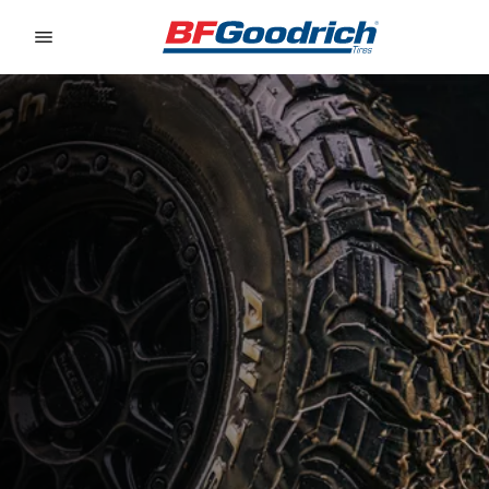
Go to page content
Go to page navigation