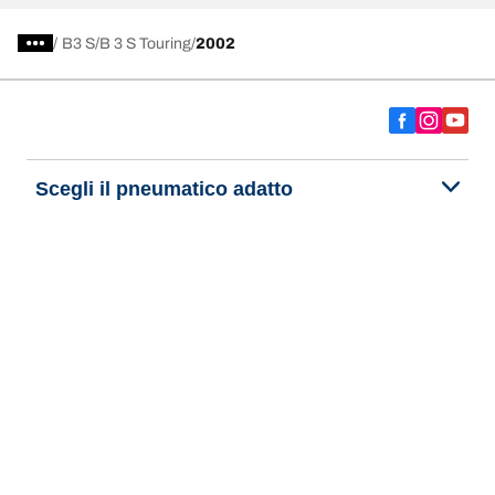
/
B3 S
B 3 S Touring
2002
Scegli il pneumatico adatto
Le nostre ultime innovazioni
Noi siamo BFGoodrich
Aiuto e assistenza
Informativa Privacy del Sito
Informativa sull’uso dei cookie