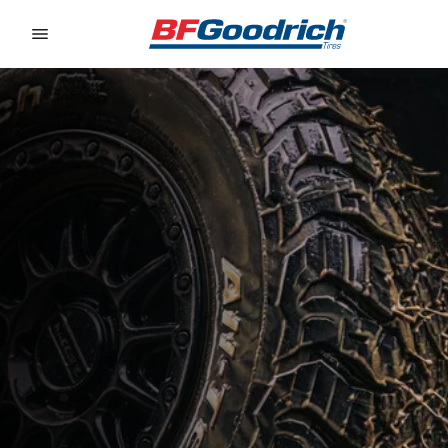
Go to page content
Go to page navigation