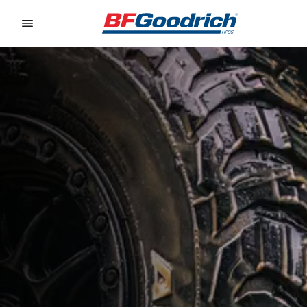
Go to page content
Go to page navigation