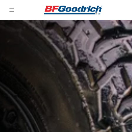
Go to page content
Go to page navigation