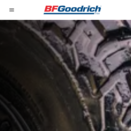
Go to page content
Go to page navigation