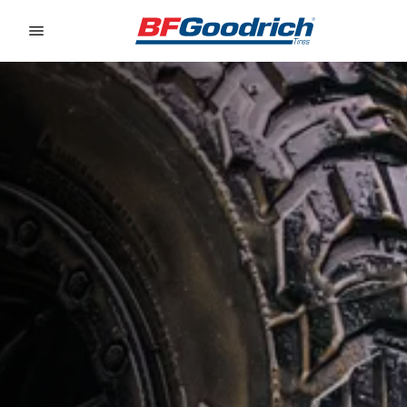
Go to page content
Go to page navigation