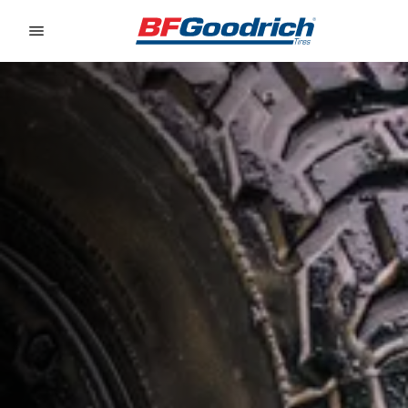
Go to page content
Go to page navigation