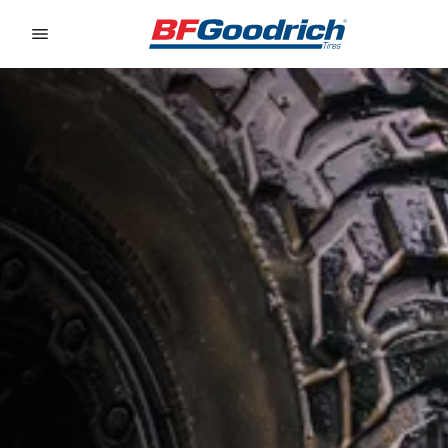
Go to page content
Go to page navigation