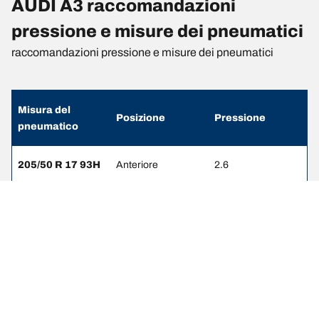
AUDI A3 raccomandazioni
pressione e misure dei pneumatici
raccomandazioni pressione e misure dei pneumatici
Misura del
Posizione
Pressione
pneumatico
205/50 R 17 93H
Anteriore
2.6
205/50 R 17 93H
Posteriore
2.4
225/40 R 18 92Y
Anteriore
2.6
225/40 R 18 92Y
Posteriore
2.4
235/35 R 19 91Y
Anteriore
2.6