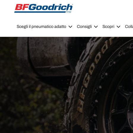
Go to page content
Go to page navigation
Scegli il pneumatico adatto
Consigli
Scopri
Coll