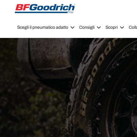
Go to page content
Go to page navigation
Scegli il pneumatico adatto
Consigli
Scopri
Coll