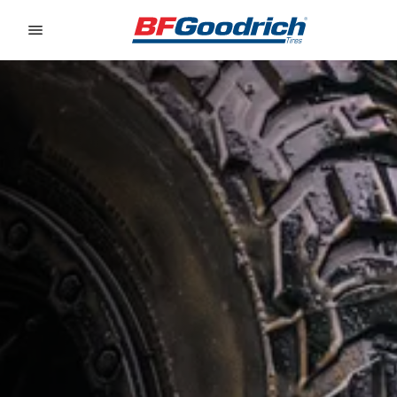
Go to page content
Go to page navigation