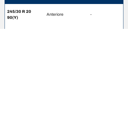
245/30 R 20
Anteriore
-
90(Y)
305/30 R 20
Posteriore
-
103(Y)
245/35 R 19
Anteriore
-
93(Y)
295/35 R 19
Posteriore
-
104(Y)