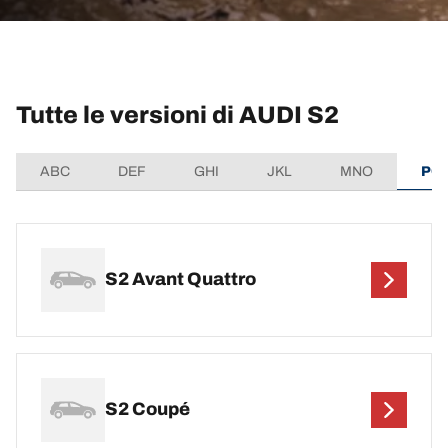
Tutte le versioni di AUDI S2
ABC
DEF
GHI
JKL
MNO
PQ
S2 Avant Quattro
S2 Coupé