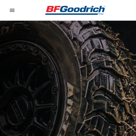
Go to page content
Go to page navigation