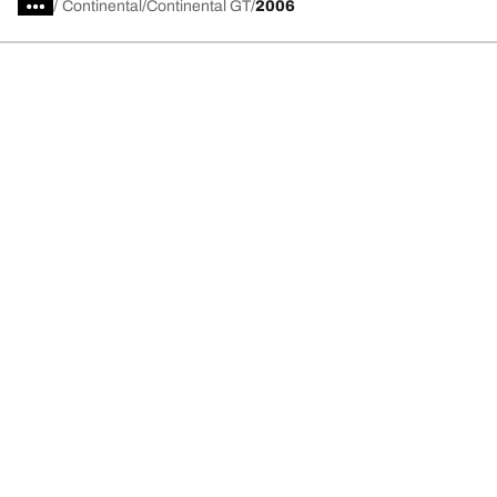
/
Continental
Continental GT
2006
Scegli il pneumatico adatto
Le nostre ultime innovazioni
Noi siamo BFGoodrich
Aiuto e assistenza
Informativa Privacy del Sito
Informativa sull’uso dei cookie
Note Legali