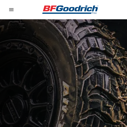
Go to page content
Go to page navigation