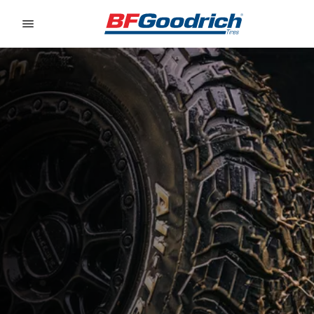
Go to page content
Go to page navigation