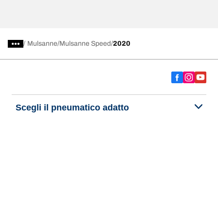
/
Mulsanne
Mulsanne Speed
2020
Scegli il pneumatico adatto
Le nostre ultime innovazioni
Noi siamo BFGoodrich
Aiuto e assistenza