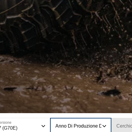
ersione
Anno Di Produzione Del Modello
Cerchi
7 (G70E)