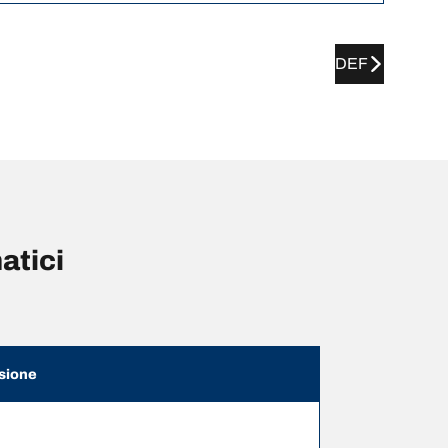
DEF
atici
sione