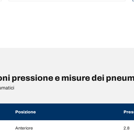
i pressione e misure dei pneum
umatici
Posizione
Pres
Anteriore
2.8