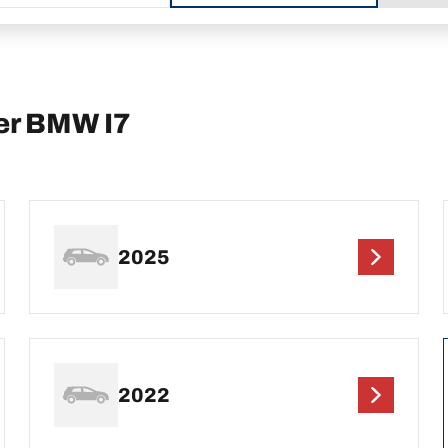
er BMW I7
2025
2022