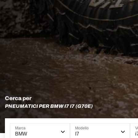
Cerca per
PNEUMATICI PER BMW I7 I7 (G70E)
Marca
Modello
V
BMW
I7
i