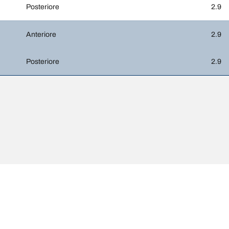
Posteriore
2.9
Anteriore
2.9
Posteriore
2.9
possono differire leggermente rispetto a quelli della misura originale riportat