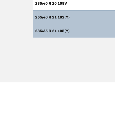
285/40 R 20 108V
255/40 R 21 102(Y)
285/35 R 21 105(Y)
NOTE LEGALI
L’indice di carico e il codice di velocità visualizzati 