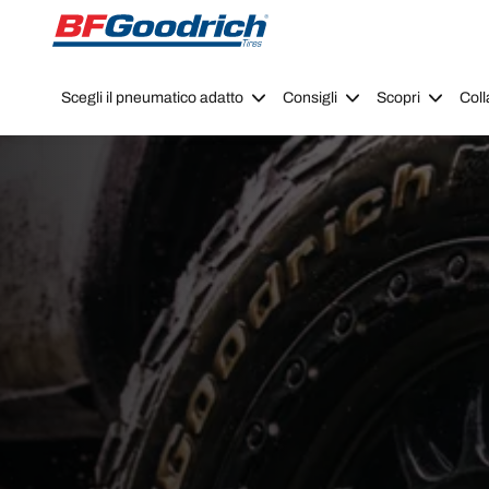
Go to page content
Go to page navigation
Scegli il pneumatico adatto
Consigli
Scopri
Coll